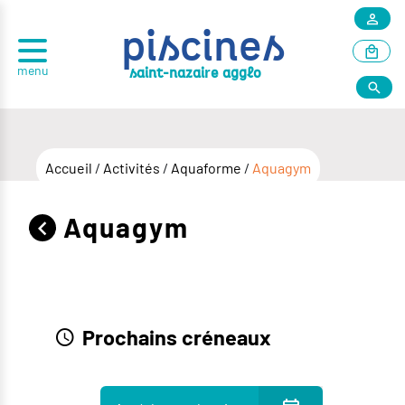
piscines
menu
r
saint-nazai
e agglo
Accueil
/
Activités
/
Aquaforme
/
Aquagym
Aquagym
Prochains créneaux