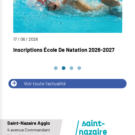
17 / 06 / 2026
09
Inscriptions École De Natation 2026-2027
A
F
Voir toute l'actualité
Saint-Nazaire Agglo
saint-
4 avenue Commandant
r
nazai
e