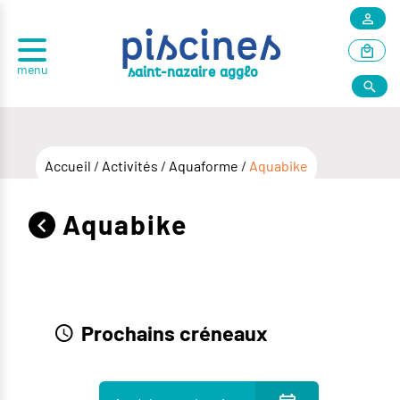
piscines
menu
r
saint-nazai
e agglo
Accueil
/
Activités
/
Aquaforme
/
Aquabike
Aquabike
Prochains créneaux