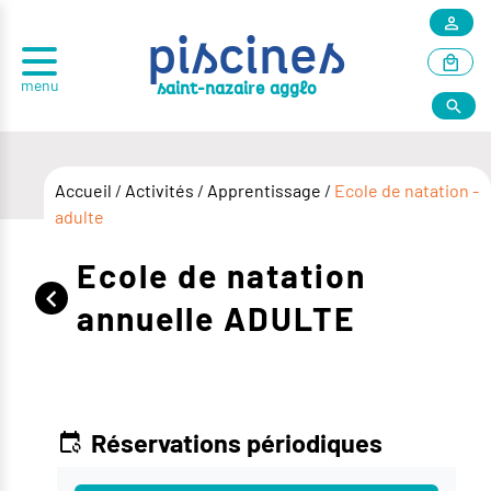
piscines
menu
r
saint-nazai
e agglo
Accueil
/
Activités
/
Apprentissage
/
Ecole de natation -
adulte
Ecole de natation
annuelle ADULTE
Réservations périodiques