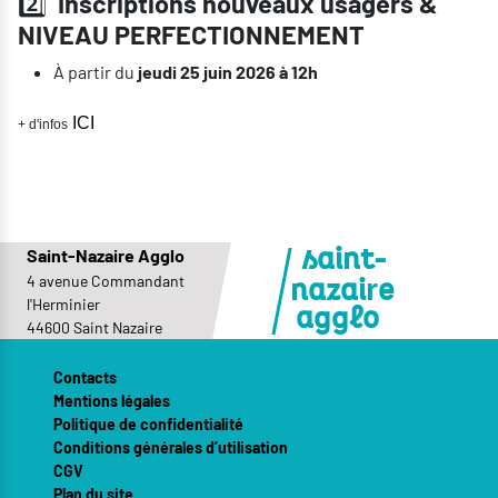
2️⃣
Inscriptions nouveaux usagers &
NIVEAU PERFECTIONNEMENT
À partir du
jeudi 25 juin 2026 à 12h
ICI
+ d'infos
Saint-Nazaire Agglo
saint-
4 avenue Commandant
r
nazai
e
l'Herminier
agglo
44600 Saint Nazaire
Contacts
Mentions légales
Politique de confidentialité
Conditions générales d’utilisation
CGV
Plan du site