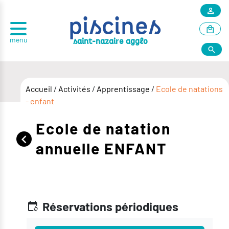
piscines
menu
r
saint-nazai
e agglo
Accueil
/
Activités
/
Apprentissage
/
Ecole de natations
- enfant
Ecole de natation
annuelle ENFANT
Réservations périodiques