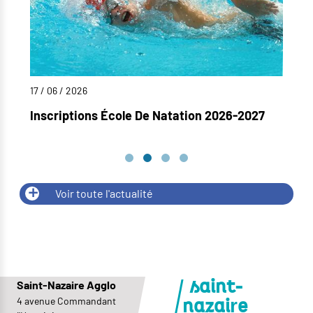
17 / 06 / 2026
09
Inscriptions École De Natation 2026-2027
A
F
Voir toute l'actualité
Saint-Nazaire Agglo
saint-
4 avenue Commandant
r
nazai
e