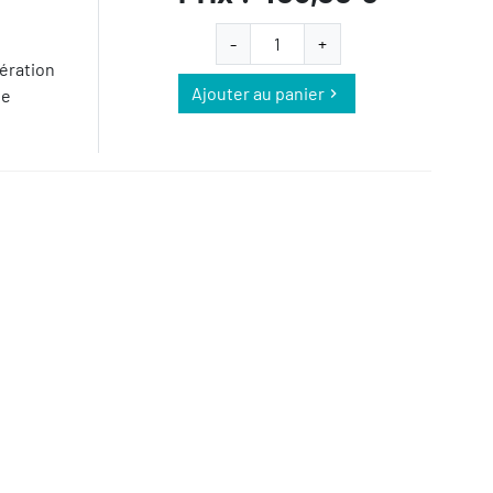
-
+
mération
Ajouter au panier
de