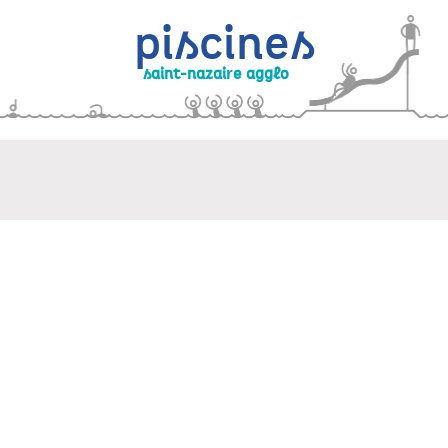
piscines
r
saint-nazai
e agglo