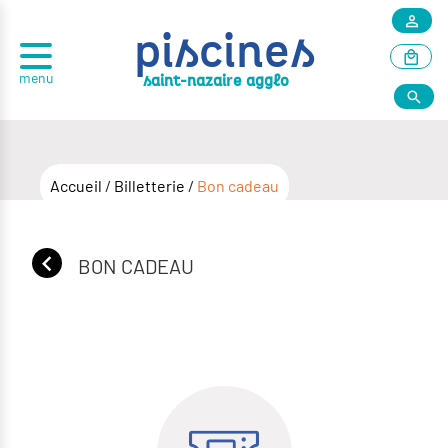
piscines
menu
r
saint-nazai
e agglo
Accueil
/
Billetterie
/
Bon cadeau
BON CADEAU